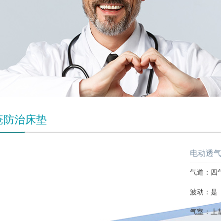
疮防治床垫
电动透气
气道：四
波动：是
气室：上垫