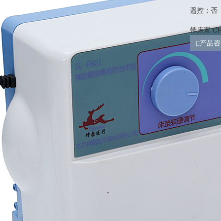
遥控：否
带床罩 C
产品咨