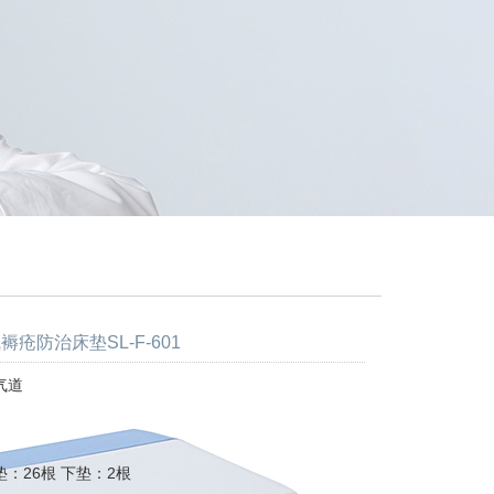
褥疮防治床垫SL-F-601
气道
：26根 下垫：2根