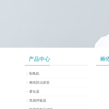
产品中心
褥
制氧机
褥疮防治床垫
雾化器
简易呼吸器