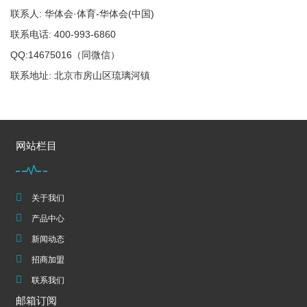
联系人: 华体会·体育-华体会(中国)
联系电话: 400-993-6860
QQ:14675016（同微信）
联系地址: 北京市房山区琉璃河镇
网站栏目
关于我们
产品中心
新闻动态
招商加盟
联系我们
邮箱订阅