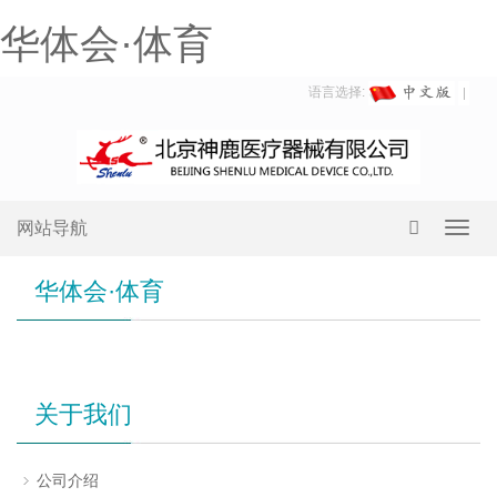
华体会·体育
语言选择:
网站导航
Toggl
navig
华体会·体育
关于我们
公司介绍